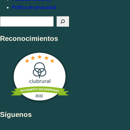
Política de privacidad
B
u
s
Reconocimientos
c
a
r
Síguenos