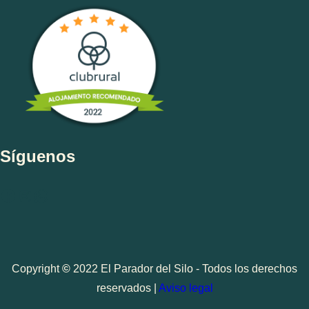
a
r
Síguenos
Facebook
Instagram
WhatsApp
Copyright
©
2022 El Parador del Silo - Todos los derechos
reservados |
Aviso legal